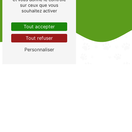
sur ceux que vous
souhaitez activer
Tout accepter
Tout refuser
Personnaliser
Caresses et câlins
à volonté
Comme les promenades, le jeu, les caresses sont
des outils essentiels pour communiquer avec le chat
et faire en sorte qu'il se sente bien.
Les chats apprécient les caresses, ils se sentent pris
en considération et protégés. Le contact avec
l'animal est important il permet aussi de surveiller